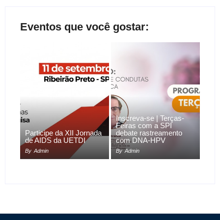
Eventos que você gostar:
Inscreva-se | Terças-
Feiras com a SPI
Participe da XII Jornada
debate rastreamento
de AIDS da UETDI
com DNA-HPV
By
Admin
By
Admin