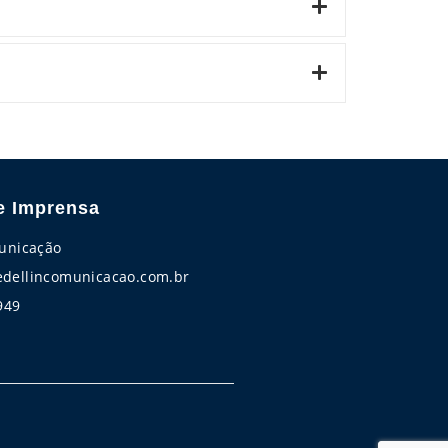
e Imprensa
unicação
ellincomunicacao.com.br
949