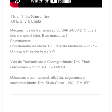
Dra. Tháis Guimarães
Dra. Silvia Costa
Mecanismos de transmissão do SARS-CoV-2: O que é
fato e o que é fake. E as máscaras?
Palestrantes:
Coordenador de Mesa: Dr. Eduardo Medeiros – HSP –
Unifesp e Presidente da SPI
Vias de Transmissão e Contagiosidade: Dra. Tháis
Guimarães – HSPE e HC – FMUSP
Máscaras e uso racional: eficácia, segurança e
sustentabilidade: Dra. Silvia Costa – HC – FMUSP