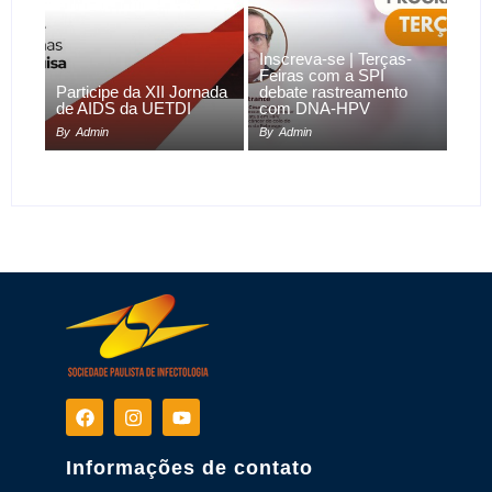
Inscreva-se | Terças-
Feiras com a SPI
Participe da XII Jornada
debate rastreamento
de AIDS da UETDI
com DNA-HPV
By
Admin
By
Admin
Informações de contato