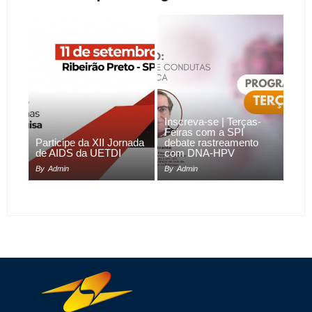
Inscreva-se | Terças-
Feiras com a SPI
Participe da XII Jornada
debate rastreamento
de AIDS da UETDI
com DNA-HPV
By
Admin
By
Admin