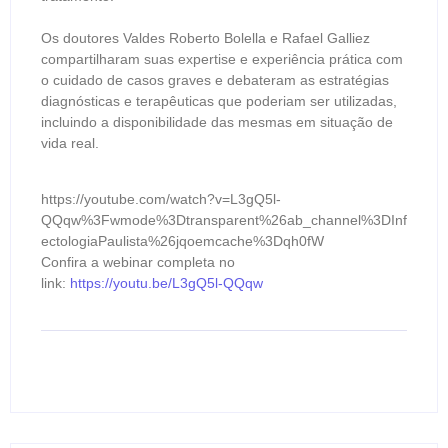
Os doutores Valdes Roberto Bolella e Rafael Galliez
compartilharam suas expertise e experiência prática com
o cuidado de casos graves e debateram as estratégias
diagnósticas e terapêuticas que poderiam ser utilizadas,
incluindo a disponibilidade das mesmas em situação de
vida real.
https://youtube.com/watch?v=L3gQ5l-
QQqw%3Fwmode%3Dtransparent%26ab_channel%3DInf
ectologiaPaulista%26jqoemcache%3Dqh0fW
Confira a webinar completa no
link:
https://youtu.be/L3gQ5l-QQqw