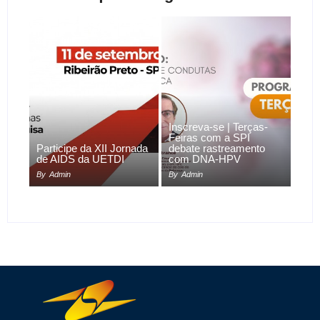
Inscreva-se | Terças-
Feiras com a SPI
Participe da XII Jornada
debate rastreamento
de AIDS da UETDI
com DNA-HPV
By
Admin
By
Admin