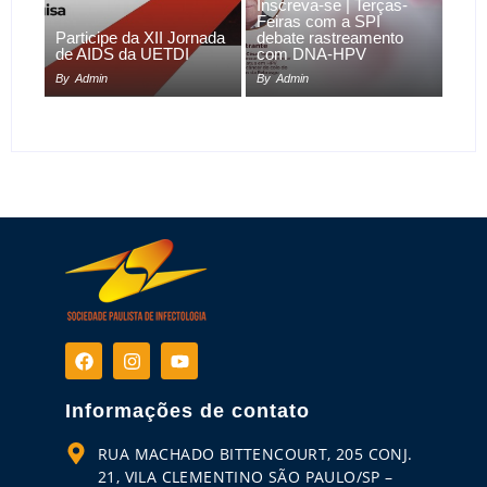
Inscreva-se | Terças-
Feiras com a SPI
Participe da XII Jornada
debate rastreamento
de AIDS da UETDI
com DNA-HPV
By
Admin
By
Admin
Informações de contato
RUA MACHADO BITTENCOURT, 205 CONJ.
21, VILA CLEMENTINO SÃO PAULO/SP –