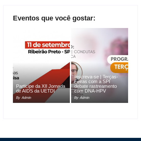
Eventos que você gostar:
Inscreva-se | Terças-
Feiras com a SPI
Participe da XII Jornada
debate rastreamento
de AIDS da UETDI
com DNA-HPV
By
Admin
By
Admin