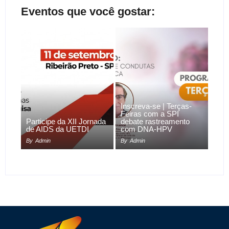
Eventos que você gostar:
Inscreva-se | Terças-
Feiras com a SPI
Participe da XII Jornada
debate rastreamento
de AIDS da UETDI
com DNA-HPV
By
Admin
By
Admin