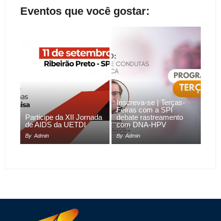
Eventos que você gostar:
Inscreva-se | Terças-
Feiras com a SPI
Participe da XII Jornada
debate rastreamento
de AIDS da UETDI
com DNA-HPV
By
Admin
By
Admin