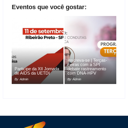
Eventos que você gostar:
Inscreva-se | Terças-
Feiras com a SPI
Participe da XII Jornada
debate rastreamento
de AIDS da UETDI
com DNA-HPV
By
Admin
By
Admin