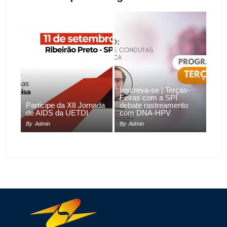
Inscreva-se | Terças-
Feiras com a SPI
Participe da XII Jornada
debate rastreamento
de AIDS da UETDI
com DNA-HPV
By
Admin
By
Admin