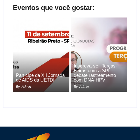
Eventos que você gostar:
Inscreva-se | Terças-
Feiras com a SPI
Participe da XII Jornada
debate rastreamento
de AIDS da UETDI
com DNA-HPV
By
Admin
By
Admin