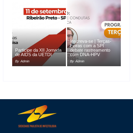
Inscreva-se | Terças-
Feiras com a SPI
Participe da XII Jornada
debate rastreamento
de AIDS da UETDI
com DNA-HPV
By
Admin
By
Admin