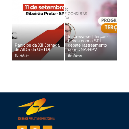
Inscreva-se | Terças-
Feiras com a SPI
Participe da XII Jornada
debate rastreamento
de AIDS da UETDI
com DNA-HPV
By
Admin
By
Admin