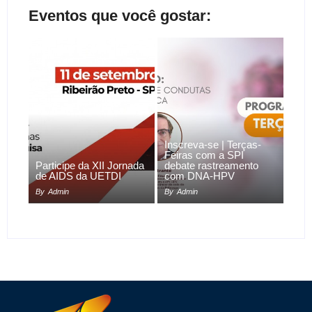
Eventos que você gostar:
Inscreva-se | Terças-
Feiras com a SPI
Participe da XII Jornada
debate rastreamento
de AIDS da UETDI
com DNA-HPV
By
Admin
By
Admin