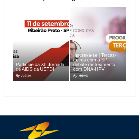
Inscreva-se | Terças-
Feiras com a SPI
Participe da XII Jornada
debate rastreamento
de AIDS da UETDI
com DNA-HPV
By
Admin
By
Admin