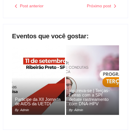
Post anterior
Próximo post
Eventos que você gostar:
Inscreva-se | Terças-
Feiras com a SPI
Participe da XII Jornada
debate rastreamento
de AIDS da UETDI
com DNA-HPV
By
Admin
By
Admin