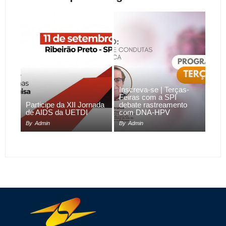
Inscreva-se | Terças-
Feiras com a SPI
Participe da XII Jornada
debate rastreamento
de AIDS da UETDI
com DNA-HPV
By
Admin
By
Admin