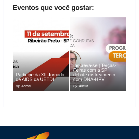
Eventos que você gostar:
Inscreva-se | Terças-
Feiras com a SPI
Participe da XII Jornada
debate rastreamento
de AIDS da UETDI
com DNA-HPV
By
Admin
By
Admin