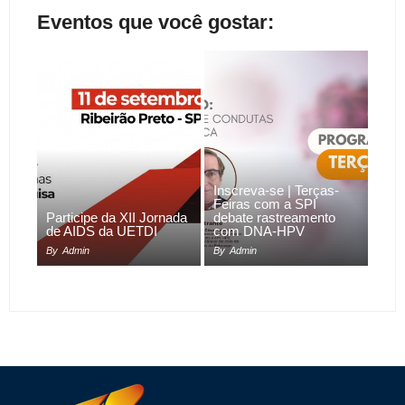
Eventos que você gostar:
Inscreva-se | Terças-
Feiras com a SPI
Participe da XII Jornada
debate rastreamento
de AIDS da UETDI
com DNA-HPV
By
Admin
By
Admin