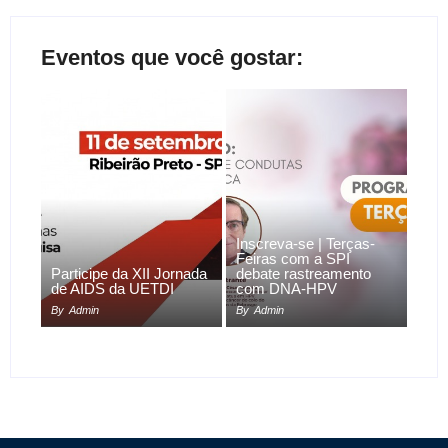
Eventos que você gostar:
Inscreva-se | Terças-
Feiras com a SPI
Participe da XII Jornada
debate rastreamento
de AIDS da UETDI
com DNA-HPV
By
Admin
By
Admin