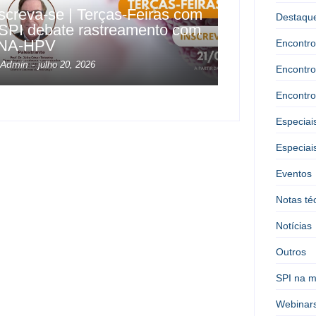
screva-se | Terças-Feiras com
Destaqu
SPI debate rastreamento com
NA-HPV
Encontro
Admin
-
julho 20, 2026
Encontro
Encontro
Especiai
Especiai
Eventos
Notas té
Notícias
Outros
SPI na m
Webinar