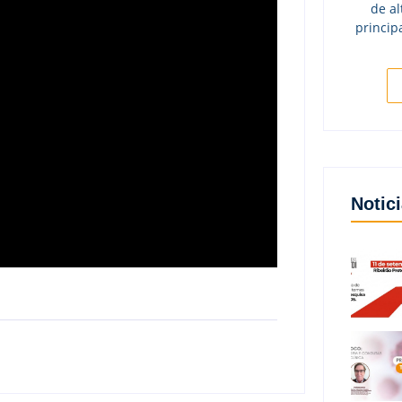
de al
princip
Notic