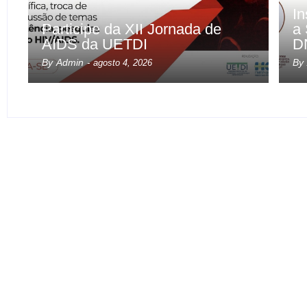
In
Participe da XII Jornada de
a 
AIDS da UETDI
D
By
Admin
By
-
agosto 4, 2026