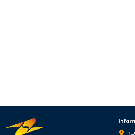
Infor
RU