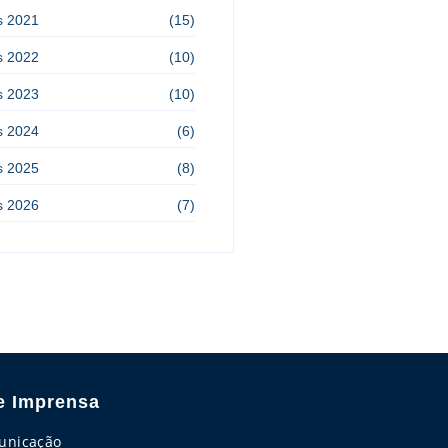
s 2021
(15)
s 2022
(10)
s 2023
(10)
s 2024
(6)
s 2025
(8)
s 2026
(7)
e Imprensa
unicação