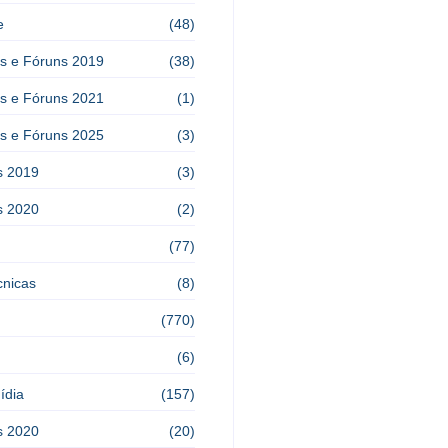
e
(48)
s e Fóruns 2019
(38)
s e Fóruns 2021
(1)
s e Fóruns 2025
(3)
s 2019
(3)
s 2020
(2)
(77)
cnicas
(8)
(770)
(6)
ídia
(157)
s 2020
(20)