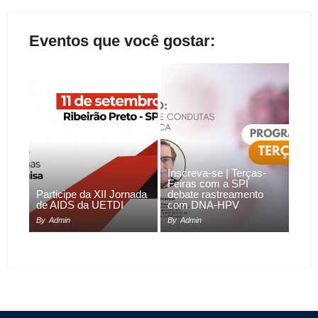
Eventos que você gostar:
Inscreva-se | Terças-
Feiras com a SPI
Participe da XII Jornada
debate rastreamento
de AIDS da UETDI
com DNA-HPV
By
Admin
By
Admin