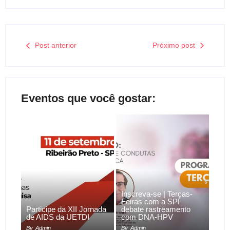
Post anterior
Próximo post
Eventos que você gostar:
Inscreva-se | Terças-
Feiras com a SPI
Participe da XII Jornada
debate rastreamento
de AIDS da UETDI
com DNA-HPV
By
Admin
By
Admin