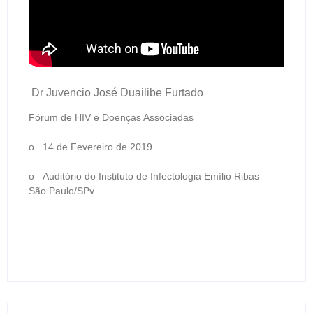
Dr Juvencio José Duailibe Furtado
Fórum de HIV e Doenças Associadas
o 14 de Fevereiro de 2019
o Auditório do Instituto de Infectologia Emílio Ribas –
São Paulo/SPv